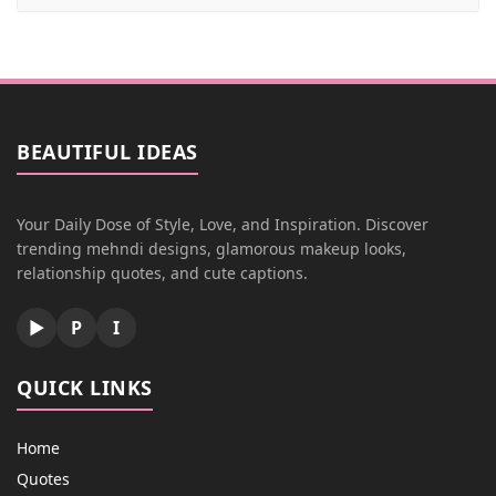
BEAUTIFUL IDEAS
Your Daily Dose of Style, Love, and Inspiration. Discover
trending mehndi designs, glamorous makeup looks,
relationship quotes, and cute captions.
▶
P
I
QUICK LINKS
Home
Quotes