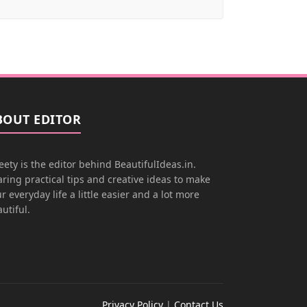
BOUT EDITOR
ety is the editor behind BeautifulIdeas.in.
ring practical tips and creative ideas to make
r everyday life a little easier and a lot more
utiful.
Privacy Policy
|
Contact Us