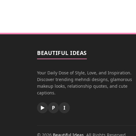
BEAUTIFUL IDEAS
Your Daily Dose of Style, Love, and Inspiration.
Discover trending mehndi designs, glamorous
makeup looks, relationship quotes, and cute
captions.
▶
P
I
© 2026
Beautiful Ideas
. All Rights Reserved.