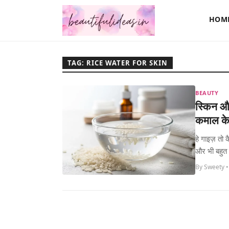
HOM
TAG: RICE WATER FOR SKIN
BEAUTY
स्किन और
कमाल के
हे गाइज़ तो
और भी बहुत 
By Sweety •