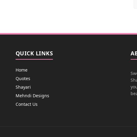
QUICK LINKS
A
Home
Swe
Quotes
Sha
you
Shayari
bea
Mehndi Designs
Contact Us