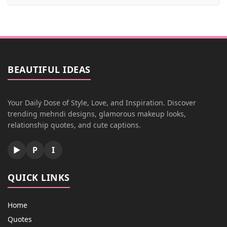
BEAUTIFUL IDEAS
Your Daily Dose of Style, Love, and Inspiration. Discover
trending mehndi designs, glamorous makeup looks,
relationship quotes, and cute captions.
▶
P
I
QUICK LINKS
Home
Quotes