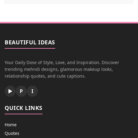
BEAUTIFUL IDEAS
Your Daily Dose of Style, Love, and Inspiration. Discover
trending mehndi designs, glamorous makeup looks,
relationship quotes, and cute captions.
▶
P
I
QUICK LINKS
Home
Quotes