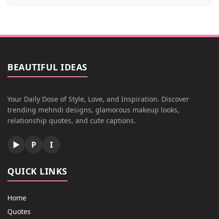
BEAUTIFUL IDEAS
Your Daily Dose of Style, Love, and Inspiration. Discover
trending mehndi designs, glamorous makeup looks,
relationship quotes, and cute captions.
▶
P
I
QUICK LINKS
Home
Quotes