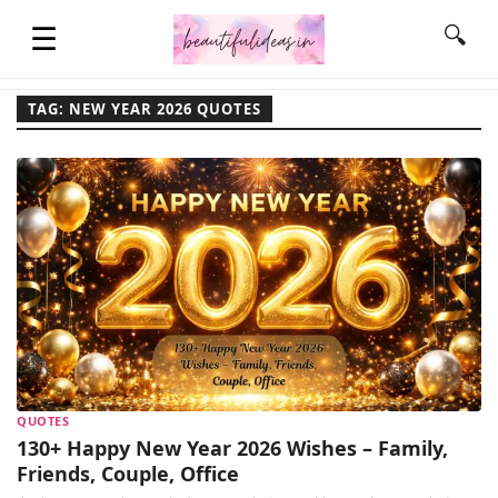
☰
🔍
TAG: NEW YEAR 2026 QUOTES
HOME
QUOTES
LIFESTYLE
FASHION & STYLE
QUOTES
CONTACT NAME IDEAS
130+ Happy New Year 2026 Wishes – Family,
Friends, Couple, Office