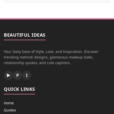
BEAUTIFUL IDEAS
Your Daily Dose of Style, Love, and Inspiration. Discover
trending mehndi designs, glamorous makeup looks,
relationship quotes, and cute captions.
▶
P
I
QUICK LINKS
Home
Quotes