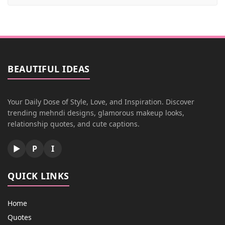
BEAUTIFUL IDEAS
Your Daily Dose of Style, Love, and Inspiration. Discover
trending mehndi designs, glamorous makeup looks,
relationship quotes, and cute captions.
▶
P
I
QUICK LINKS
Home
Quotes