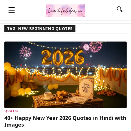
☰
🔍
TAG: NEW BEGINNING QUOTES
HOME
QUOTES
LIFESTYLE
FASHION & STYLE
QUOTES
CONTACT NAME IDEAS
40+ Happy New Year 2026 Quotes in Hindi with
Images