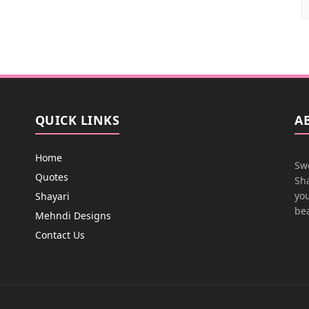
QUICK LINKS
A
Home
Swe
Quotes
Sha
you
Shayari
bea
Mehndi Designs
Contact Us