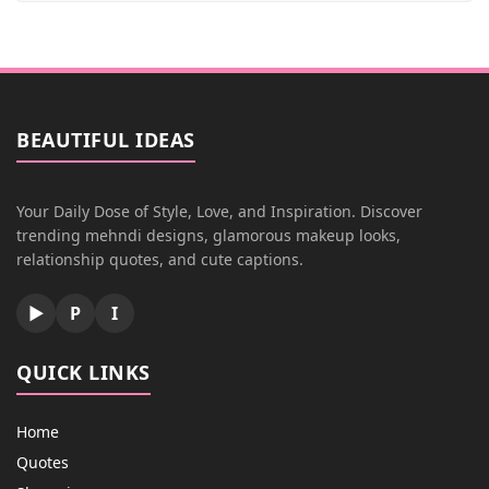
BEAUTIFUL IDEAS
Your Daily Dose of Style, Love, and Inspiration. Discover
trending mehndi designs, glamorous makeup looks,
relationship quotes, and cute captions.
▶
P
I
QUICK LINKS
Home
Quotes