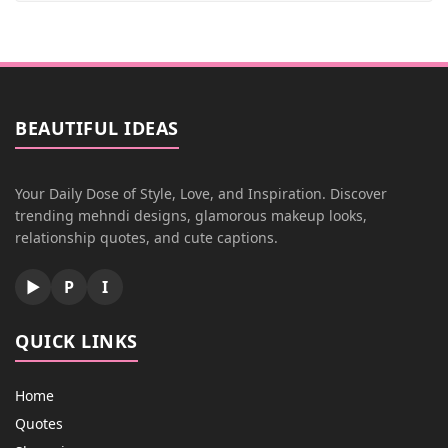
BEAUTIFUL IDEAS
Your Daily Dose of Style, Love, and Inspiration. Discover
trending mehndi designs, glamorous makeup looks,
relationship quotes, and cute captions.
▶
P
I
QUICK LINKS
Home
Quotes