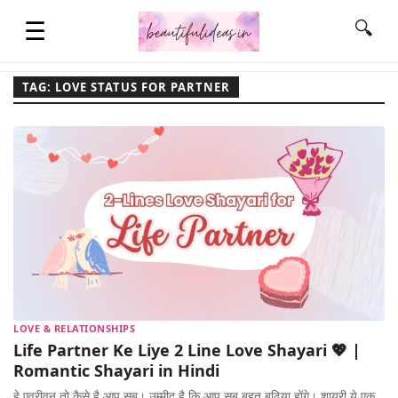
☰
🔍
TAG: LOVE STATUS FOR PARTNER
HOME
QUOTES
LIFESTYLE
FASHION & STYLE
LOVE & RELATIONSHIPS
Life Partner Ke Liye 2 Line Love Shayari 💖 |
CONTACT NAME IDEAS
Romantic Shayari in Hindi
हे एव्रीवन तो कैसे है आप सब। उम्मीद है कि आप सब बहुत बढ़िया होंगे। शायरी ये एक