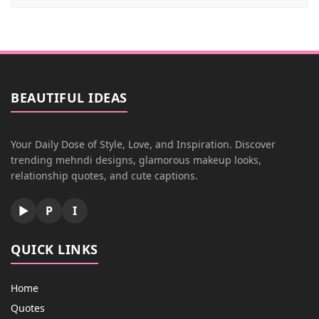
BEAUTIFUL IDEAS
Your Daily Dose of Style, Love, and Inspiration. Discover
trending mehndi designs, glamorous makeup looks,
relationship quotes, and cute captions.
▶
P
I
QUICK LINKS
Home
Quotes