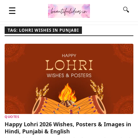
☰
🔍
TAG: LOHRI WISHES IN PUNJABI
HOME
QUOTES
LIFESTYLE
FASHION & STYLE
QUOTES
CONTACT NAME IDEAS
Happy Lohri 2026 Wishes, Posters & Images in
Hindi, Punjabi & English