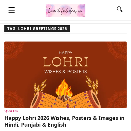
☰
🔍
TAG: LOHRI GREETINGS 2026
HOME
QUOTES
LIFESTYLE
FASHION & STYLE
QUOTES
CONTACT NAME IDEAS
Happy Lohri 2026 Wishes, Posters & Images in
Hindi, Punjabi & English