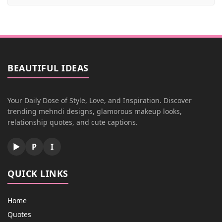
BEAUTIFUL IDEAS
Your Daily Dose of Style, Love, and Inspiration. Discover
trending mehndi designs, glamorous makeup looks,
relationship quotes, and cute captions.
▶
P
I
QUICK LINKS
Home
Quotes