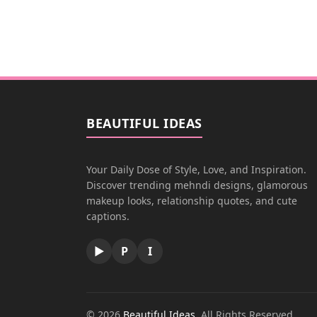
BEAUTIFUL IDEAS
Your Daily Dose of Style, Love, and Inspiration.
Discover trending mehndi designs, glamorous
makeup looks, relationship quotes, and cute
captions.
▶
P
I
© 2026
Beautiful Ideas
. All Rights Reserved.