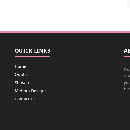
QUICK LINKS
A
Home
Swe
Quotes
Sha
you
Shayari
bea
Mehndi Designs
Contact Us