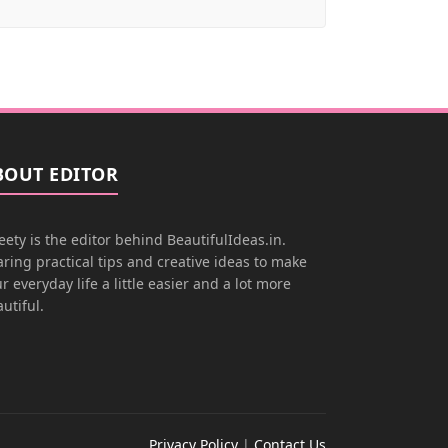
BOUT EDITOR
ety is the editor behind BeautifulIdeas.in.
ring practical tips and creative ideas to make
r everyday life a little easier and a lot more
utiful.
Privacy Policy
|
Contact Us