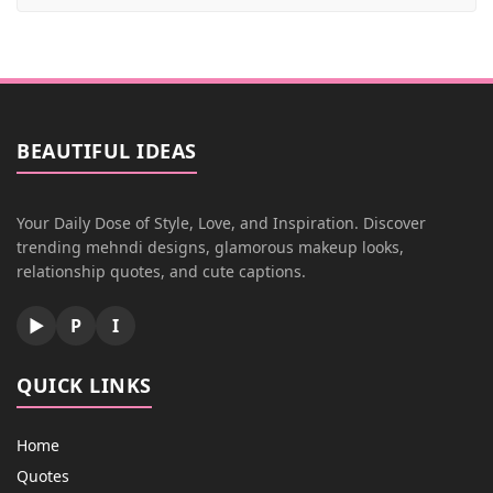
BEAUTIFUL IDEAS
Your Daily Dose of Style, Love, and Inspiration. Discover
trending mehndi designs, glamorous makeup looks,
relationship quotes, and cute captions.
▶
P
I
QUICK LINKS
Home
Quotes