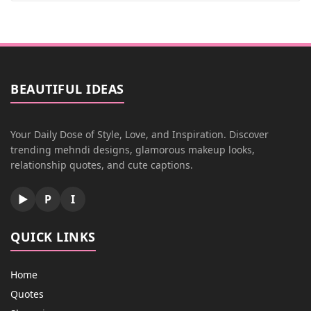
BEAUTIFUL IDEAS
Your Daily Dose of Style, Love, and Inspiration. Discover
trending mehndi designs, glamorous makeup looks,
relationship quotes, and cute captions.
▶
P
I
QUICK LINKS
Home
Quotes