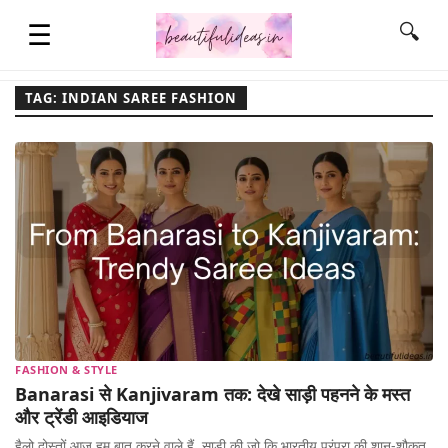
☰
🔍
TAG: INDIAN SAREE FASHION
HOME
QUOTES
LIFESTYLE
FASHION & STYLE
FASHION & STYLE
Banarasi से Kanjivaram तक: देखे साड़ी पहनने के मस्त
CONTACT NAME IDEAS
और ट्रेंडी आइडियाज
हैलो दोस्तों आज हम बात करने वाले हैं, साड़ी की जो कि भारतीय परंपरा की शान-शौकत