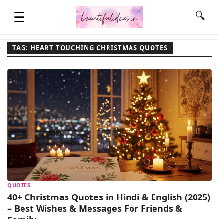
☰
🔍
TAG: HEART TOUCHING CHRISTMAS QUOTES
HOME
QUOTES
LIFESTYLE
FASHION & STYLE
QUOTES
CONTACT NAME IDEAS
40+ Christmas Quotes in Hindi & English (2025)
– Best Wishes & Messages For Friends &