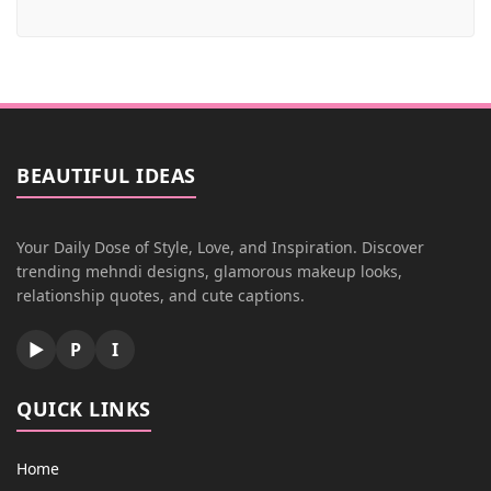
BEAUTIFUL IDEAS
Your Daily Dose of Style, Love, and Inspiration. Discover
trending mehndi designs, glamorous makeup looks,
relationship quotes, and cute captions.
▶
P
I
QUICK LINKS
Home