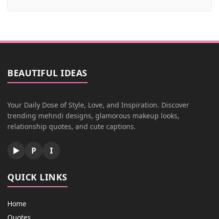
BEAUTIFUL IDEAS
Your Daily Dose of Style, Love, and Inspiration. Discover
trending mehndi designs, glamorous makeup looks,
relationship quotes, and cute captions.
▶
P
I
QUICK LINKS
Home
Quotes