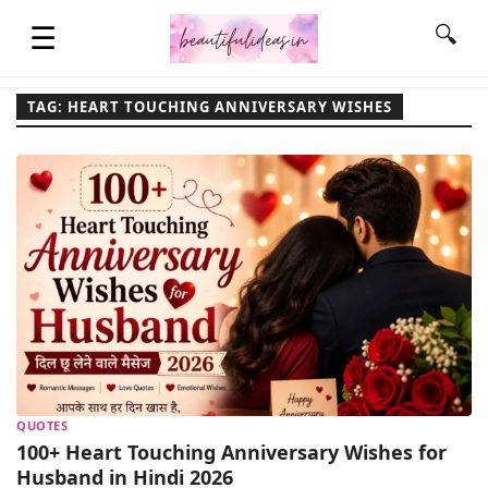
☰
🔍
TAG: HEART TOUCHING ANNIVERSARY WISHES
HOME
QUOTES
LIFESTYLE
FASHION & STYLE
QUOTES
CONTACT NAME IDEAS
100+ Heart Touching Anniversary Wishes for
Husband in Hindi 2026