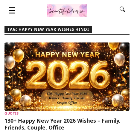
☰
🔍
TAG: HAPPY NEW YEAR WISHES HINDI
HOME
QUOTES
LIFESTYLE
FASHION & STYLE
QUOTES
CONTACT NAME IDEAS
130+ Happy New Year 2026 Wishes – Family,
Friends, Couple, Office