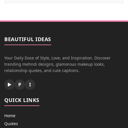
BEAUTIFUL IDEAS
Your Daily Dose of Style, Love, and Inspiration. Discover
trending mehndi designs, glamorous makeup looks,
relationship quotes, and cute captions.
▶
P
I
QUICK LINKS
Home
Quotes