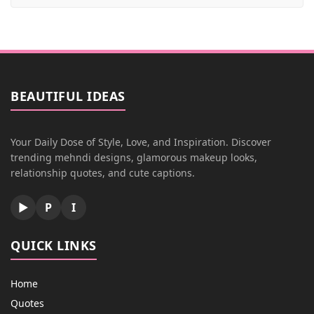
BEAUTIFUL IDEAS
Your Daily Dose of Style, Love, and Inspiration. Discover
trending mehndi designs, glamorous makeup looks,
relationship quotes, and cute captions.
▶
P
I
QUICK LINKS
Home
Quotes