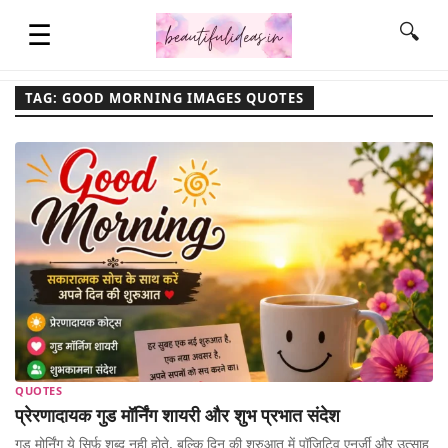
☰
🔍
TAG: GOOD MORNING IMAGES QUOTES
HOME
QUOTES
LIFESTYLE
FASHION & STYLE
QUOTES
CONTACT NAME IDEAS
प्रेरणादायक गुड मॉर्निंग शायरी और शुभ प्रभात संदेश
गुड मोर्निंग ये सिर्फ़ शब्द नही होते, बल्कि दिन की शुरुआत में पॉज़िटिव एनर्जी और उत्साह