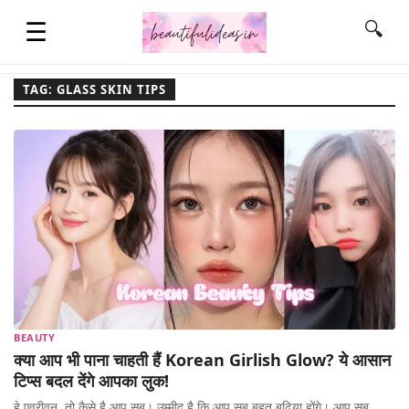
☰
🔍
TAG: GLASS SKIN TIPS
HOME
QUOTES
LIFESTYLE
FASHION & STYLE
BEAUTY
क्या आप भी पाना चाहती हैं Korean Girlish Glow? ये आसान
CONTACT NAME IDEAS
टिप्स बदल देंगे आपका लुक!
हे एव्रीवन, तो कैसे है आप सब। उम्मीद है कि आप सब बहुत बढ़िया होंगे। आप सब