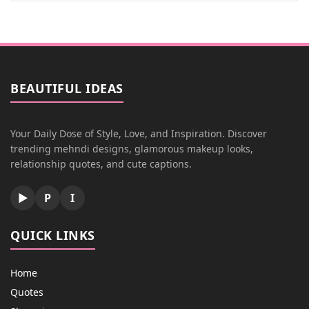
BEAUTIFUL IDEAS
Your Daily Dose of Style, Love, and Inspiration. Discover
trending mehndi designs, glamorous makeup looks,
relationship quotes, and cute captions.
▶
P
I
QUICK LINKS
Home
Quotes