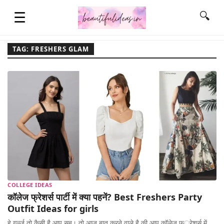
☰
🔍
TAG: FRESHERS GLAM
HOME
QUOTES
LIFESTYLE
FASHION & STYLE
COLLEGE IDEAS
कॉलेज फ्रेशर्स पार्टी में क्या पहनें? Best Freshers Party
CONTACT NAME IDEAS
Outfit Ideas for girls
हे गर्ल्ज़ तो कैसी है आप सब। तो आज बात करने वाले है की आप कॉलेज फ़्रेशर्स में