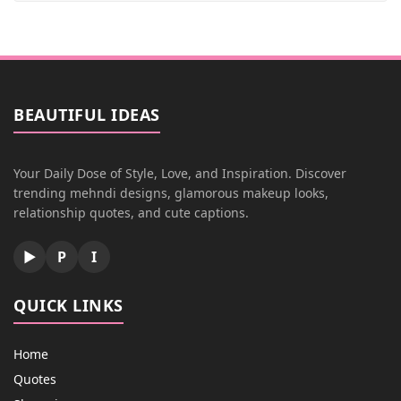
BEAUTIFUL IDEAS
Your Daily Dose of Style, Love, and Inspiration. Discover
trending mehndi designs, glamorous makeup looks,
relationship quotes, and cute captions.
▶
P
I
QUICK LINKS
Home
Quotes