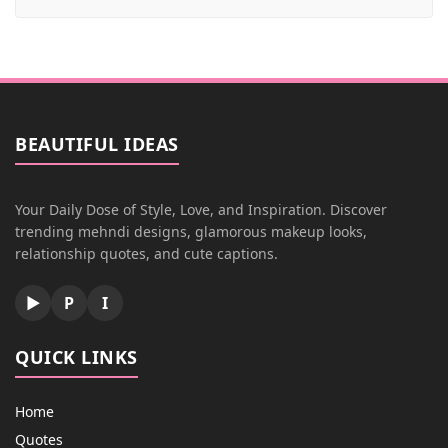
BEAUTIFUL IDEAS
Your Daily Dose of Style, Love, and Inspiration. Discover
trending mehndi designs, glamorous makeup looks,
relationship quotes, and cute captions.
▶
P
I
QUICK LINKS
Home
Quotes