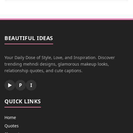
BEAUTIFUL IDEAS
Your Daily Dose of Style, Love, and Inspiration. Discover
trending mehndi designs, glamorous makeup looks,
relationship quotes, and cute captions.
▶
P
I
QUICK LINKS
Home
Quotes