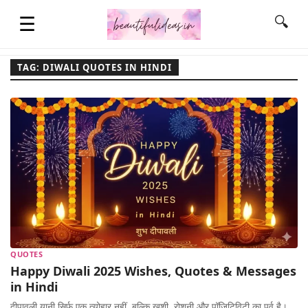
☰
🔍
TAG: DIWALI QUOTES IN HINDI
HOME
QUOTES
LIFESTYLE
FASHION & STYLE
QUOTES
Happy Diwali 2025 Wishes, Quotes & Messages
CONTACT NAME IDEAS
in Hindi
दीपावली यानी सिर्फ एक त्योहार नहीं, बल्कि खुशी, रोशनी और पॉज़िटिविटी का पर्व है।