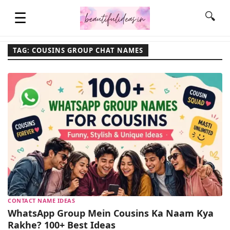
☰
🔍
TAG: COUSINS GROUP CHAT NAMES
HOME
QUOTES
LIFESTYLE
FASHION & STYLE
CONTACT NAME IDEAS
CONTACT NAME IDEAS
WhatsApp Group Mein Cousins Ka Naam Kya
Rakhe? 100+ Best Ideas