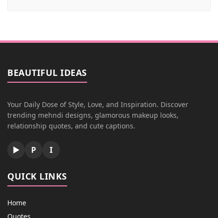
BEAUTIFUL IDEAS
Your Daily Dose of Style, Love, and Inspiration. Discover
trending mehndi designs, glamorous makeup looks,
relationship quotes, and cute captions.
▶
P
I
QUICK LINKS
Home
Quotes