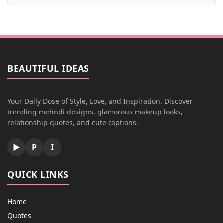
BEAUTIFUL IDEAS
Your Daily Dose of Style, Love, and Inspiration. Discover
trending mehndi designs, glamorous makeup looks,
relationship quotes, and cute captions.
▶
P
I
QUICK LINKS
Home
Quotes