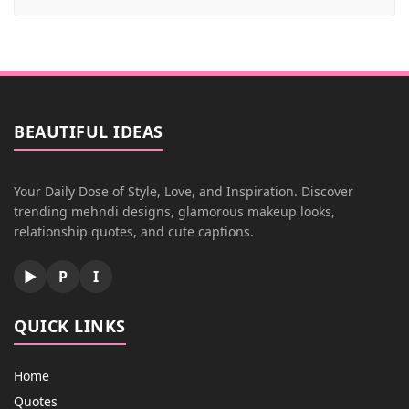
BEAUTIFUL IDEAS
Your Daily Dose of Style, Love, and Inspiration. Discover
trending mehndi designs, glamorous makeup looks,
relationship quotes, and cute captions.
▶
P
I
QUICK LINKS
Home
Quotes