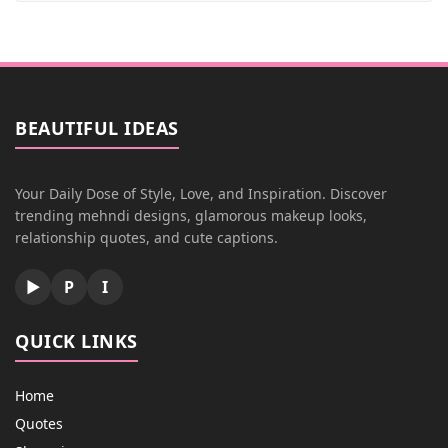
BEAUTIFUL IDEAS
Your Daily Dose of Style, Love, and Inspiration. Discover
trending mehndi designs, glamorous makeup looks,
relationship quotes, and cute captions.
▶
P
I
QUICK LINKS
Home
Quotes