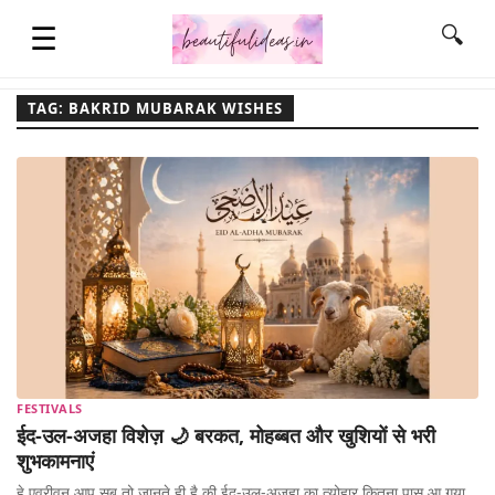
☰
🔍
TAG: BAKRID MUBARAK WISHES
HOME
QUOTES
LIFESTYLE
FASHION & STYLE
FESTIVALS
ईद-उल-अजहा विशेज़ 🌙 बरकत, मोहब्बत और खुशियों से भरी
CONTACT NAME IDEAS
शुभकामनाएं
हे एव्रीवन आप सब तो जानते ही है की ईद-उल-अजहा का त्योहार कितना पास आ गया