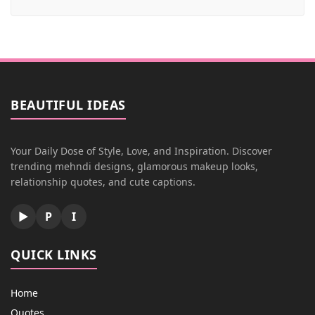
BEAUTIFUL IDEAS
Your Daily Dose of Style, Love, and Inspiration. Discover
trending mehndi designs, glamorous makeup looks,
relationship quotes, and cute captions.
▶
P
I
QUICK LINKS
Home
Quotes