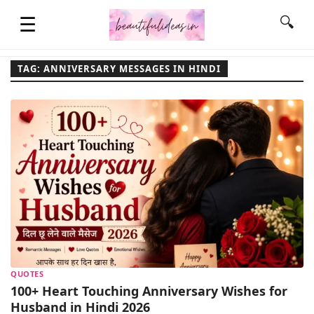
☰
🔍
TAG: ANNIVERSARY MESSAGES IN HINDI
HOME
QUOTES
LIFESTYLE
FASHION & STYLE
QUOTES
CONTACT NAME IDEAS
100+ Heart Touching Anniversary Wishes for
Husband in Hindi 2026