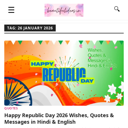
☰
🔍
TAG: 26 JANUARY 2026
HOME
QUOTES
LIFESTYLE
FASHION & STYLE
QUOTES
CONTACT NAME IDEAS
Happy Republic Day 2026 Wishes, Quotes &
Messages in Hindi & English