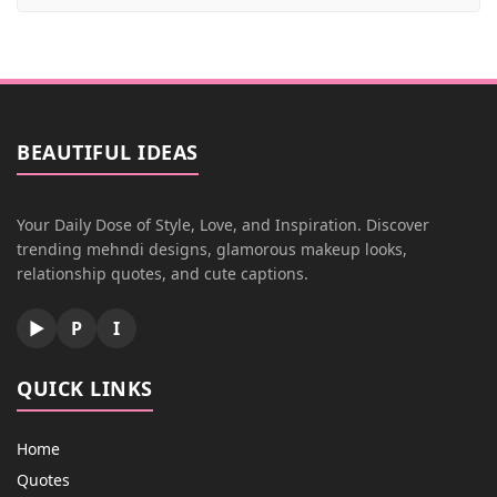
BEAUTIFUL IDEAS
Your Daily Dose of Style, Love, and Inspiration. Discover
trending mehndi designs, glamorous makeup looks,
relationship quotes, and cute captions.
▶
P
I
QUICK LINKS
Home
Quotes