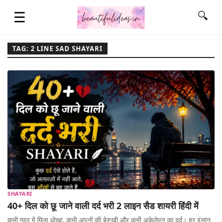
☰
🔍
TAG: 2 LINE SAD SHAYARI
HOME
QUOTES
LIFESTYLE
FASHION & STYLE
SHAYARI
CONTACT NAME IDEAS
40+ दिल को छू जाने वाली दर्द भरी 2 लाइन सैड शायरी हिंदी में
कभी प्यार में मिला धोखा, कभी अपनों की बेरुखी और कभी अकेलेपन का दर्द। हर इंसान