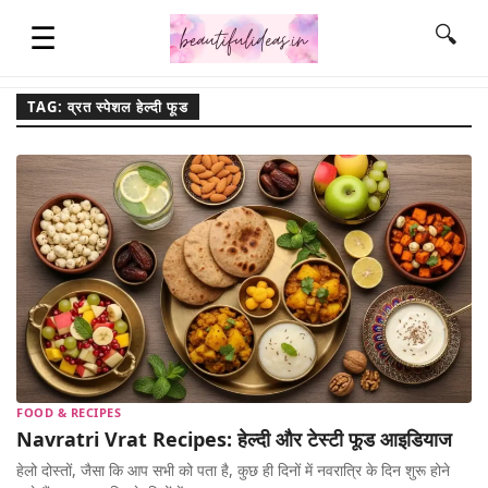
☰
🔍
TAG: व्रत स्पेशल हेल्दी फूड
HOME
QUOTES
LIFESTYLE
FASHION & STYLE
FOOD & RECIPES
CONTACT NAME IDEAS
Navratri Vrat Recipes: हेल्दी और टेस्टी फूड आइडियाज
हेलो दोस्तों, जैसा कि आप सभी को पता है, कुछ ही दिनों में नवरात्रि के दिन शुरू होने