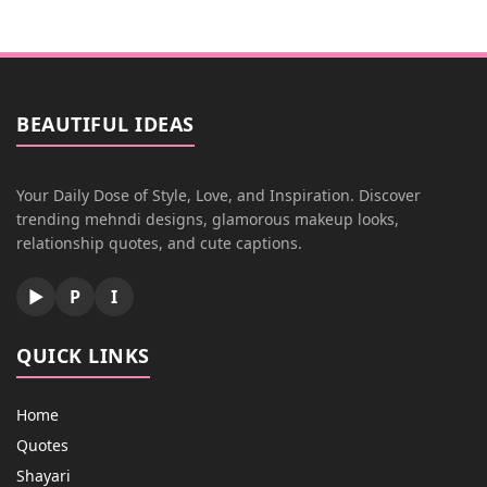
BEAUTIFUL IDEAS
Your Daily Dose of Style, Love, and Inspiration. Discover
trending mehndi designs, glamorous makeup looks,
relationship quotes, and cute captions.
▶
P
I
QUICK LINKS
Home
Quotes
Shayari