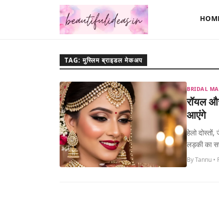
HOM
TAG: मुस्लिम ब्राइडल मेकअप
BRIDAL M
रॉयल और 
आएंगे
हेलो दोस्तों
लड़की का सप
By Tannu • 