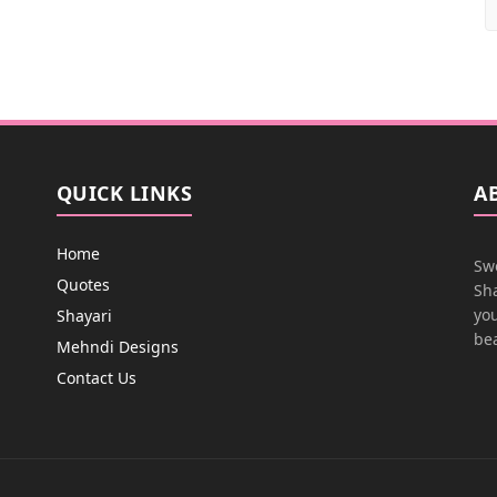
QUICK LINKS
A
Home
Swe
Quotes
Sha
you
Shayari
bea
Mehndi Designs
Contact Us