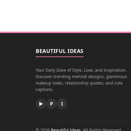
BEAUTIFUL IDEAS
Your Daily Dose of Style, Love, and Inspiration.
Discover trending mehndi designs, glamorous
makeup looks, relationship quotes, and cute
captions.
▶
P
I
© 2026
Beautiful Ideas
. All Rights Reserved.