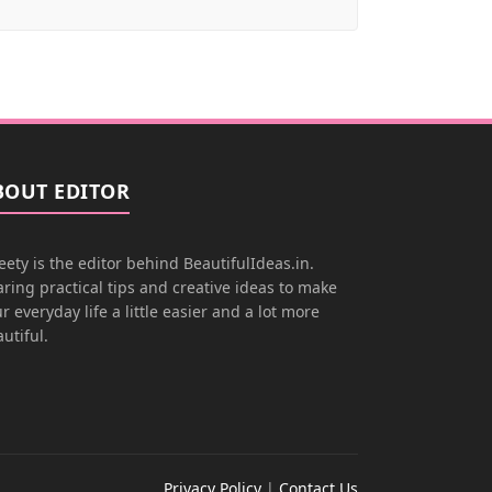
BOUT EDITOR
ety is the editor behind BeautifulIdeas.in.
ring practical tips and creative ideas to make
r everyday life a little easier and a lot more
utiful.
Privacy Policy
|
Contact Us