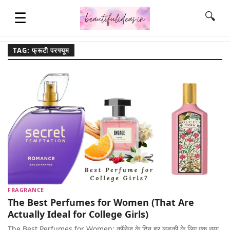
☰
🔍
TAG: फ्रूटी परफ्यूम
HOME
QUOTES
LIFESTYLE
FASHION & STYLE
FRAGRANCE
The Best Perfumes for Women (That Are
CONTACT NAME IDEAS
Actually Ideal for College Girls)
The Best Perfumes for Women: कॉलेज के दिन हर लड़की के लिए एक नया