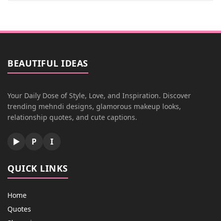
BEAUTIFUL IDEAS
Your Daily Dose of Style, Love, and Inspiration. Discover
trending mehndi designs, glamorous makeup looks,
relationship quotes, and cute captions.
▶
P
I
QUICK LINKS
Home
Quotes