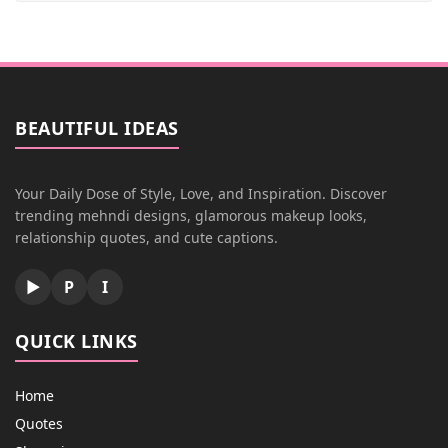
BEAUTIFUL IDEAS
Your Daily Dose of Style, Love, and Inspiration. Discover
trending mehndi designs, glamorous makeup looks,
relationship quotes, and cute captions.
▶
P
I
QUICK LINKS
Home
Quotes