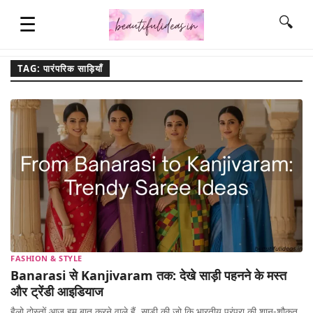
☰
🔍
TAG: पारंपरिक साड़ियाँ
HOME
QUOTES
LIFESTYLE
FASHION & STYLE
FASHION & STYLE
Banarasi से Kanjivaram तक: देखे साड़ी पहनने के मस्त
CONTACT NAME IDEAS
और ट्रेंडी आइडियाज
हैलो दोस्तों आज हम बात करने वाले हैं, साड़ी की जो कि भारतीय परंपरा की शान-शौकत