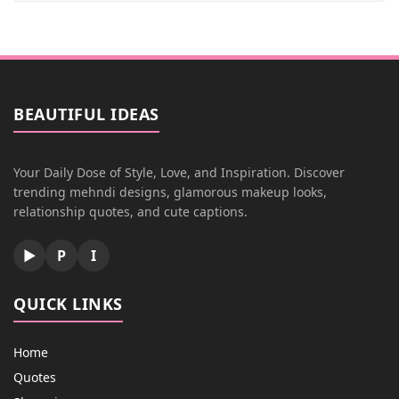
BEAUTIFUL IDEAS
Your Daily Dose of Style, Love, and Inspiration. Discover
trending mehndi designs, glamorous makeup looks,
relationship quotes, and cute captions.
▶
P
I
QUICK LINKS
Home
Quotes