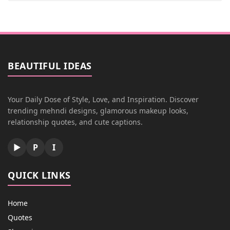
BEAUTIFUL IDEAS
Your Daily Dose of Style, Love, and Inspiration. Discover
trending mehndi designs, glamorous makeup looks,
relationship quotes, and cute captions.
▶
P
I
QUICK LINKS
Home
Quotes