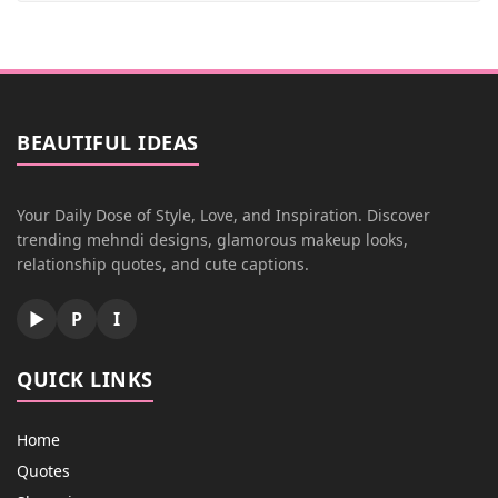
BEAUTIFUL IDEAS
Your Daily Dose of Style, Love, and Inspiration. Discover
trending mehndi designs, glamorous makeup looks,
relationship quotes, and cute captions.
▶
P
I
QUICK LINKS
Home
Quotes