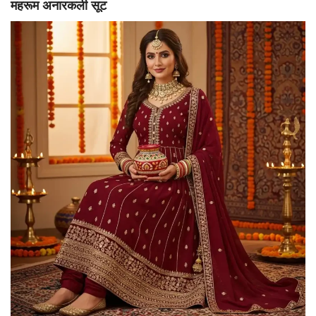
महरूम अनारकली सूट