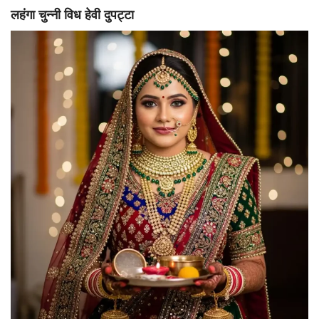
लहंगा चुन्नी विध हेवी दुपट्टा