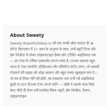
About Sweety
Sweety BeautifulIdeas.in की एक सच्ची ऑल-राउंडर हैं! 💫
कंटेंट क्रिएशन में 3+ साल के अनुभव के साथ, उन्हें ब्यूटी टिप्स और
होम रेमेडीज़ से लेकर लाइफस्टाइल हैक्स और ट्रेंडिंग आइडियाज़ तक
— हर तरह के टॉपिक एक्सप्लोर करना पसंद है।उनका मक़सद बहुत
सरल है: ऐसा उपयोगी, प्रैक्टिकल और पॉज़िटिव कंटेंट लाना, जो आपकी
रोज़मर्रा की लाइफ़ को थोड़ा आसान और बहुत ज़्यादा खूबसूरत बना दे।
🌸जब वो लिख नहीं रही होती, तब ज़्यादातर आप उन्हें नई आइडियाज़
ढूंढते या DIY ट्रिक्स टेस्ट करते पाएँगे — ताकि वे आपके साथ सिर्फ़
बेस्ट चीज़ें ही शेयर करें!पसंदीदा विषय: ब्यूटी, होम रेमेडीज़, फ़ैशन,
लाइफ़स्टाइल