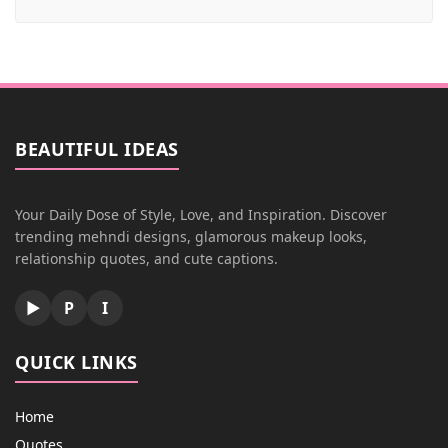
BEAUTIFUL IDEAS
Your Daily Dose of Style, Love, and Inspiration. Discover
trending mehndi designs, glamorous makeup looks,
relationship quotes, and cute captions.
▶
P
I
QUICK LINKS
Home
Quotes