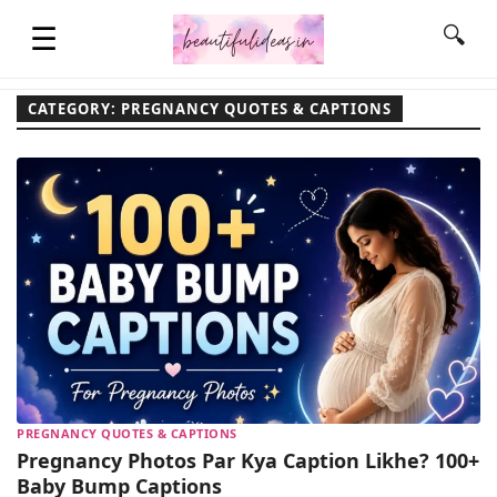
☰
🔍
CATEGORY: PREGNANCY QUOTES & CAPTIONS
HOME
QUOTES
LIFESTYLE
FASHION & STYLE
PREGNANCY QUOTES & CAPTIONS
CONTACT NAME IDEAS
Pregnancy Photos Par Kya Caption Likhe? 100+
Baby Bump Captions