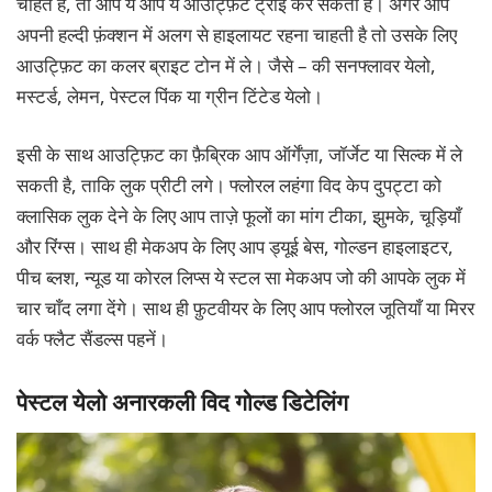
चाहते है, तो आप ये आप ये आउट्फ़िट ट्राई कर सकती है। अगर आप
अपनी हल्दी फ़ंक्शन में अलग से हाइलायट रहना चाहती है तो उसके लिए
आउट्फ़िट का कलर ब्राइट टोन में ले। जैसे – की सनफ्लावर येलो,
मस्टर्ड, लेमन, पेस्टल पिंक या ग्रीन टिंटेड येलो।
इसी के साथ आउट्फ़िट का फ़ैब्रिक आप ऑर्गेंज़ा, जॉर्जेट या सिल्क में ले
सकती है, ताकि लुक प्रीटी लगे। फ्लोरल लहंगा विद केप दुपट्टा को
क्लासिक लुक देने के लिए आप ताज़े फूलों का मांग टीका, झुमके, चूड़ियाँ
और रिंग्स। साथ ही मेकअप के लिए आप ड्यूई बेस, गोल्डन हाइलाइटर,
पीच ब्लश, न्यूड या कोरल लिप्स ये स्टल सा मेकअप जो की आपके लुक में
चार चाँद लगा देंगे। साथ ही फ़ुटवीयर के लिए आप फ्लोरल जूतियाँ या मिरर
वर्क फ्लैट सैंडल्स पहनें।
पेस्टल येलो अनारकली विद गोल्ड डिटेलिंग