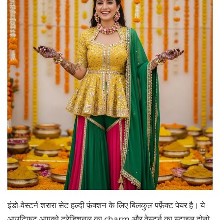
इंडो-वेस्टर्न शरारा सेट हल्दी फ़ंक्शन के लिए बिलकुल पर्फ़ेक्ट पेयर है। ये
आउट्फ़िट आपको ट्रेडिशनल का charm और वेस्टर्न का स्टाइल दोनो