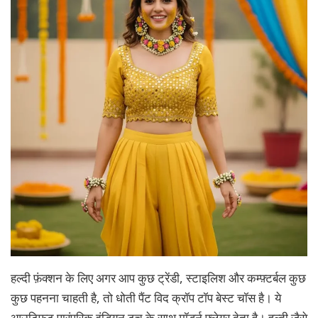
हल्दी फ़ंक्शन के लिए अगर आप कुछ ट्रेंडी, स्टाइलिश और कम्फ़्टर्बल कुछ
कुछ पहनना चाहती है, तो धोती पैंट विद क्रॉप टॉप बेस्ट चॉस है। ये
आउट्फ़िट पारंपरिक इंडियन टच के साथ मॉडर्न फ्लेयर देता है। हल्दी जैसे