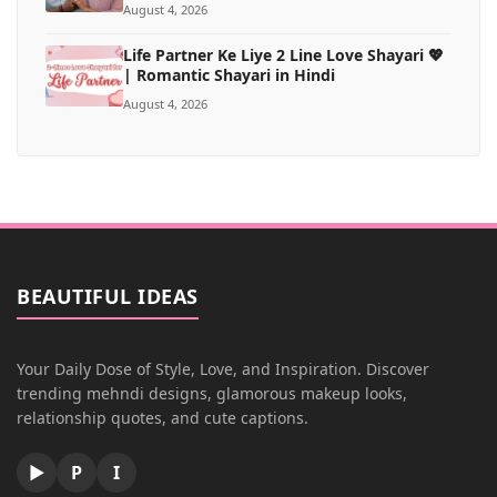
August 4, 2026
Life Partner Ke Liye 2 Line Love Shayari 💖
| Romantic Shayari in Hindi
August 4, 2026
BEAUTIFUL IDEAS
Your Daily Dose of Style, Love, and Inspiration. Discover
trending mehndi designs, glamorous makeup looks,
relationship quotes, and cute captions.
▶
P
I