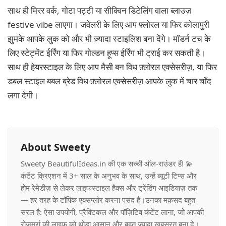
साथ ही मिरर वर्क, गोटा पट्टी या सीक्विन डिटेलिंग वाला ब्लाउज़
festive vibe लाएगा। जवेलरी के लिए आप फ़्लोरल या फिर कोलापुरी
झुमके आपके लुक को और भी ज़्यादा स्टाइलिश बना देंगे। मॉडर्न टच के
लिए स्टेट्मेंट ईर्रिंग या फिर गोल्डन हूप्स ईर्रिंग भी ट्राई कर सकती है।
साथ ही हेयरस्टाइल के लिए आप मैसी बन विध फ़्लोरल एक्सेसरीज़, या फिर
डबल स्टाइल बबल ब्रेड विध फ़्लोरल एक्सेसरीज़ आपके लुक में चार चाँद
लगा देगी।
About Sweety
Sweety BeautifulIdeas.in की एक सच्ची ऑल-राउंडर हैं! 💫
कंटेंट क्रिएशन में 3+ साल के अनुभव के साथ, उन्हें ब्यूटी टिप्स और
होम रेमेडीज़ से लेकर लाइफस्टाइल हैक्स और ट्रेंडिंग आइडियाज़ तक
— हर तरह के टॉपिक एक्सप्लोर करना पसंद है।उनका मक़सद बहुत
सरल है: ऐसा उपयोगी, प्रैक्टिकल और पॉज़िटिव कंटेंट लाना, जो आपकी
रोज़मर्रा की लाइफ़ को थोड़ा आसान और बहुत ज़्यादा खूबसूरत बना दे।