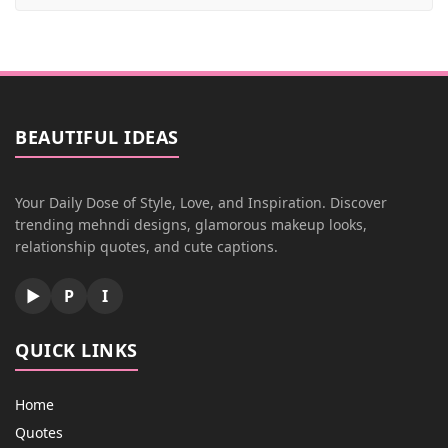
BEAUTIFUL IDEAS
Your Daily Dose of Style, Love, and Inspiration. Discover
trending mehndi designs, glamorous makeup looks,
relationship quotes, and cute captions.
▶
P
I
QUICK LINKS
Home
Quotes