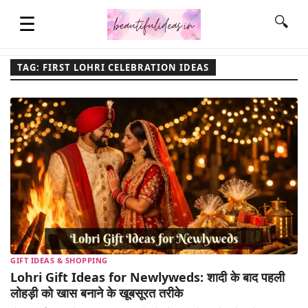
☰
🔍
TAG: FIRST LOHRI CELEBRATION IDEAS
HOME
QUOTES
LIFESTYLE
FASHION & STYLE
GIFT IDEAS & SHOPPING
CONTACT NAME IDEAS
Lohri Gift Ideas for Newlyweds: शादी के बाद पहली
लोहड़ी को खास बनाने के खूबसूरत तरीके